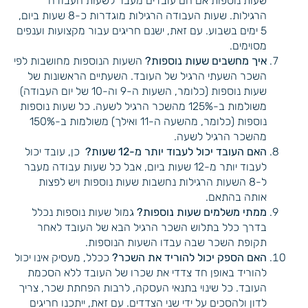
שעות נוספות אם הם עובדים מעבר לשעות העבודה
הרגילות. שעות העבודה הרגילות מוגדרות כ-8 שעות ביום,
5 ימים בשבוע. עם זאת, ישנם חריגים עבור מקצועות וענפים
מסוימים.
איך מחשבים שעות נוספות?
השעות הנוספות מחושבות לפי
השכר השעתי הרגיל של העובד. השעתיים הראשונות של
שעות נוספות (כלומר, השעות ה-9 וה-10 של יום העבודה)
משולמות ב-125% מהשכר הרגיל לשעה. כל שעות נוספות
נוספות (כלומר, מהשעה ה-11 ואילך) משולמות ב-150%
מהשכר הרגיל לשעה.
האם העובד יכול לעבוד יותר מ-12 שעות?
כן, עובד יכול
לעבוד יותר מ-12 שעות ביום, אבל כל שעות עבודה מעבר
ל-8 השעות הרגילות נחשבות שעות נוספות ויש לפצות
אותה בהתאם.
ממתי משלמים שעות נוספות?
גמול שעות נוספות נכלל
בדרך כלל בתלוש השכר הרגיל הבא של העובד לאחר
תקופת השכר שבה עבדו השעות הנוספות.
האם הספק יכול להוריד את השכר?
ככלל, מעסיק אינו יכול
להוריד באופן חד צדדי את שכרו של העובד ללא הסכמת
העובד. כל שינוי בתנאי העסקה, לרבות הפחתת שכר, צריך
לדון ולהסכים על ידי שני הצדדים. עם זאת, ייתכנו חריגים