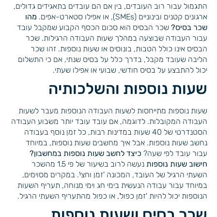
התגמול עבור רוב העובדים, בין אם הם עובדים בתאגידים גדולים,
ארגונים קטנים ובינוניים (SMEs), או אפילו סטארט-אפים.
מהו
שכר בסיס?
שכר הבסיס הוא סכום הכסף הקבוע שמקבל עובד
עבור העבודה שבוצעה במהלך שעות העבודה הרגילות. שכר
הבסיס אינו כולל הטבות, בונוסים או שעות נוספות. זהו שכר
הליבה שעובד מקבל, בדרך כלל על בסיס שנתי, אם כי התשלום
יכול להתבצע על בסיס חודשי, שבועי או אפילו שעתי.
שעות נוספות והשלכותיה
שעות נוספות מתייחסות לשעות העבודה הנוספות מעבר לשעות
העבודה המקובלות. לדוגמה, אם עובד עובד יותר משבוע העבודה
הסטנדרטי של 40 שעות במדינות רבות, כל זמן נוסף בעבודה
נחשב שעות נוספות. אבל איך מחשבים שעות נוספות, במיוחד
עבור עובד לפי שעה?
כיצד לחשב שעות נוספות במחשבון?
חישוב שעות נוספות
נעשה לרוב בשיעור של פי 1.5 מהשכר
השעתי הרגיל של העובד, המכונה 'זמן וחצי'. במקרים מסוימים,
במיוחד עבור עבודה הנעשית בימי חג וימי מנוחה, תעריף השעות
הנוספות יכול להיות 'זמן כפול', או כפול מהתעריף השעתי הרגיל.
שכר בסיס ושעות נוספות