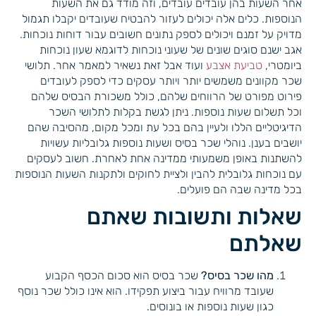
אחר השעות בהן עובדים עובדים, וזה מודד גם את השעות
הנוספות. כלים אלה יכולים לעזור להבטיח שעובדים יקבלו תגמול
מדויק על זמנם ויכולים לספק נתונים חשובים עבור דוחות נוכחות.
אגב ישנם סוגים שונים של שעוני נוכחות לדוגמא שעון נוכחות
ביומטרי,
טביעת אצבע
ועוד אבל זאת נשאיר למאמר אחר. תלושי
שכר מקוונים משמשים יותר ויותר עסקים כדי לספק לעובדים
פירוט מפורט של הרווחים שלהם, כולל משכורת הבסיס שלהם
וכל תשלום שעות נוספות. ניתן לגשת בקלות לתלושי השכר
הדיגיטליים הללו ולעיין בהם בכל עת ומכל מקום, מהסיבה שהם
יושבים בענן. נוהלי שכר בסיס ושעות נוספות גלובליות עשויות
להשתנות באופן משמעותי ממדינה אחת לאחרת. חשוב לעסקים
עם נוכחות גלובלית להבין ולציית לחוקים ולתקנות השעות הנוספות
בכל מדינה שבה הם פועלים.
שאלות ותשובות שאתם
שאלתם
מהו שכר בסיס?
שכר בסיס הוא סכום הכסף הקבוע
שעובד מרוויח עבור ביצוע תפקידו. הוא אינו כולל שכר נוסף
כגון שעות נוספות או בונוסים.