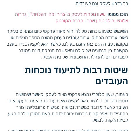
כך נדרש לעסק וגם לעובדים.
תוכן ממומן:
שעון נוכחות לעסק מי צריך ומהן העלויות?
|
גדרות
אלומיניום לביטחון שלך
|
חברת מקורטק
השימוש בשעון נוכחות סלולרי הוא מאוד פרקטי כיום ומתאים בעיקר
לאופי עבודה מרחוק, עבור עובדים לעסק המונה מספר סניפים או
מקומות עבודה גם בארץ וגם בעולם, כאשר האפליקציה בנייד בעצם
מקשרת בין הנתונים של כולם ומאפשרת הנפקת דו״ח מסודר
לעובדים וגם להנהלת החשבונות של בית העסק.
שיטות רבות לתיעוד נוכחות
העובדים
כאמור, שעון סלולרי נמצא פרקטי מאוד לעסק, כאשר שימושים
נוספים שיכולים להיות לאפליקציה היא תיעוד בזמן אמת ומעקב אחר
העובד כאשר מדובר במשרת נסיעות ופגישות פרונטליות וצורך
בהתניידות. אפליקציית נוכחות יכולה לזהות האם הסוכן שלכם הגיע
לבית הלקוח, למשל.
מעבר לשעון נוכחות סלולרי ישנן גם שיטות נוספות בתחום של שעון