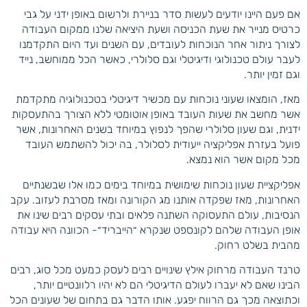
אם פעם היינו יודעים לעשות סדר בניירת ולרשום באופן ידני על גבי
כרטיס מנייר את שעת הכניסה ושעת היציאה שלנו ממקום העבודה
לצורך ניתור אחר הנוכחות לעובדים, עם השנים ועד היום התקדמנו
לעבר עולם טכנולוגי ודיגיטלי וגם סלולרי, כאשר הכל ממוחשב, נייד
וגם זמין יותר.
מאז, הומצאו שעוני נוכחות עם מכשיר דיגיטלי בטכנולוגיה מתקדמת
אשר מחשב את שעות העובד באופן אוטומטי ללא הצורך בהתעסקות
ידנית, וגם שעון סלולרי שהפך לנפוץ במיוחד בשנים האחרונות, אשר
פועל בעזרת אפליקציה ייעודית לסלולר, בה יכול להשתמש העובד
מכל מקום אשר הוא נמצא.
אפליקציית שעון נוכחות שימושית במיוחד בימים כמו אלו שבשנתיים
האחרונות, מאז שפקדה אותנו מג הקורונה ומאז מסרבת לעזוב. עקב
הנסיבות, עולם התעסוקה השתנה פלאים ובתי עסקים רבים שינו את
אופן העבודה שלהם לקונספט שנקרא ״הייבריד״- הכוונה היא עבודה
מהבית בשלט רחוק.
טרנד העבודה מרחוק אילץ שינויים רבים לעסק כמעט מכל סוג, רבים
הבינו שאם לא יעברו לעולם הדיגיטלי הם לא יהיו רלוונטיים יותר,
וכתוצאה מכך גם הרווח יפגע. אותו הדבר גם בתחום של שעונים הכל