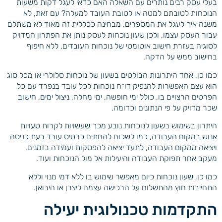
בעלי עסק רבים נותרים עם השאלה האם כדאי לעגל דקות משעות
הנוכחות לטובתם למטה או לטובת העובד למעלה? עם זאת, לא
משנה איך לעגל את המספרים, מבחינה ככללית זה מאוד לא משתלם
עבור העסק עצמו, ולכן שעון נוכחות לעסק נותן את הפתרון המדויק
לסוגיה בעזרת חישוב אוטומטי של נוכחות העובדים, ללא חיפוף
בחישוב ממש על הדקה.
כמו כן, אחד היתרונות הבולטים בשעון של נוכחות סלולרי או מכל סוג
הוא עצם האפשרות להנפיק דו״ח נוכחות לכל עובד בנפרד עם כל
הפרטים הרצויים בו, כולל ימי חופשה, ימי מחלה, ניצול ימים, חישוב
שכר מדויק על פי הנתונים וכדומה.
היתרון בשימוש בשעון לנוכחות נובע מכך שעשויות לקרות טעויות
אנוש במקום העבודה, כמו לשכוח להחתים כרטיס עובד בעת כניסה
ויציאה ממקום העבודה, לתעד יציאה להפסקות ועמידה בזמנים,
מעקב אחר תפוקת העבודה והיעילות אל מול הנוכחות ועוד.
כמו כן, שעון נוכחות כיום מאפשר שימוש בו ללא דמי מנוי וללא
התחייבות חוץ מהתשלום על הרכישה עצמה ליצרן או היבואן.
התקדמות טכנולוגית יעילה