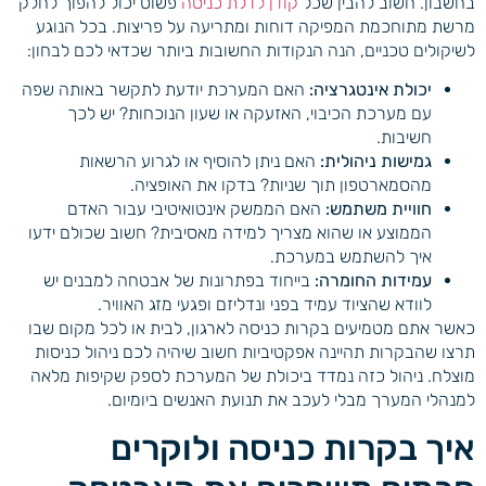
בחשבון. חשוב להבין שכל
קודן לדלת כניסה
פשוט יכול להפוך לחלק
מרשת מתוחכמת המפיקה דוחות ומתריעה על פריצות. בכל הנוגע
לשיקולים טכניים, הנה הנקודות החשובות ביותר שכדאי לכם לבחון:
יכולת אינטגרציה:
האם המערכת יודעת לתקשר באותה שפה
עם מערכת הכיבוי, האזעקה או שעון הנוכחות? יש לכך
חשיבות.
גמישות ניהולית:
האם ניתן להוסיף או לגרוע הרשאות
מהסמארטפון תוך שניות? בדקו את האופציה.
חוויית משתמש:
האם הממשק אינטואיטיבי עבור האדם
הממוצע או שהוא מצריך למידה מאסיבית? חשוב שכולם ידעו
איך להשתמש במערכת.
עמידות החומרה:
בייחוד בפתרונות של אבטחה למבנים יש
לוודא שהציוד עמיד בפני ונדליזם ופגעי מזג האוויר.
כאשר אתם מטמיעים בקרות כניסה לארגון, לבית או לכל מקום שבו
תרצו שהבקרות תהיינה אפקטיביות חשוב שיהיה לכם ניהול כניסות
מוצלח. ניהול כזה נמדד ביכולת של המערכת לספק שקיפות מלאה
למנהלי המערך מבלי לעכב את תנועת האנשים ביומיום.
איך בקרות כניסה ולוקרים