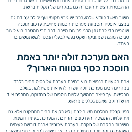
לרגע נדבר על אבטחה מוסדית, אחת הסיטואציות המאתגרות ביותר
הן הבטחת רציפות העבודה גם במקרים של תקלות ברשת.
חשוב מאuד לוודא שלמערכת יש גיבוי מקומי ואף יכולת עבודה גם
במצבי אופליין. הטמעת מערכות חכמות מחייבת עדכוני תוכנה
שוטפים כדי להתגונן מפני פריצות סייבר. דבר הרי המטרה היא ליצור
סביבה מוגנת שמעניקה שקט נפשי לבעלי הנכס ולמשתמשים בו
כאחד.
האם מערכת זולה יותר באמת
חוסכת כסף בטווח הארוך?
אחת הטעויות הנפוצות היא בחירת מערכת על בסיס מחיר בלבד.
במקרים רבים מערכת זולה עשויה להיראות משתלמת בשלב
הרכישה, אך לייצר בהמשך עלויות נוספות של תחזוקה, החלפת ציוד
או שדרוגים שאינם נכללים מראש.
לפני קבלת החלטה חשוב לבחון לא רק את מחיר ההתקנה אלא גם
את עלויות התמיכה, העדכונים, הרחבת המערכת בעתיד וזמינות
השירות במקרה של תקלה. מערכת איכותית אמנם דורשת לעיתים
השקעה גבוהה יותר בתחילת הדרך, אך עשויה לחסוך כסף ומשאבים