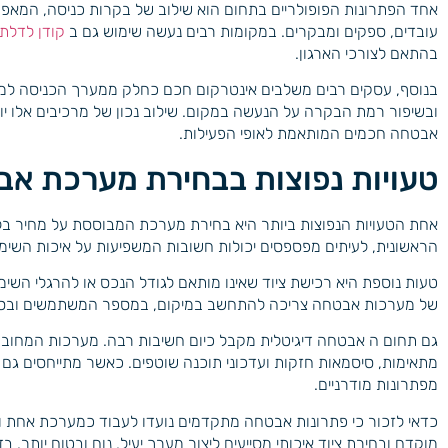
אחד הפתרונות הפופולריים בתחום הוא שילוב של בקרות כניסה, המאפש
עובדים, ספקים ומבקרים. במקומות רבים נעשה שימוש גם ב
קודן לדלת 
בהתאם לצורכי הארגון.
בנוסף, עסקים רבים משלבים אינטרקום חכם כחלק ממערך הכניסה למבנ
ובשיפור רמת הבקרה על הנעשה במקום. שילוב נכון של מרכיבים אלו י
אבטחה חכמים המותאמת לאופי הפעילות.
טעויות נפוצות בבחירת מערכת א
אחת הטעויות הנפוצות ביותר היא בחירת מערכת המבוססת על מחיר ב
הראשונית, לעיתים מפספסים יכולות חשובות המשפיעות על איכות השימו
טעות נוספת היא רכישת ציוד שאינו מותאם לגודל הנכס או להרגלי השימו
של מערכות אבטחה צריכה להתחשב במיקום, במספר המשתמשים ובסוגי 
גם תחום ה אבטחה דיגיטלית מקבל כיום חשיבות רבה. מערכות המחו
מתאימות, סיסמאות חזקות ועדכוני תוכנה שוטפים. כאשר מתייחסים גם ל
מפתרונות מודרניים.
כדאי לזכור כי פתרונות אבטחה מתקדמים נועדו לעבוד כמערכת אחת ול
מוקדם ובחירת ציוד איכותי מסייעים ליצור מערך יעיל, נוח ובטוח יותר. 