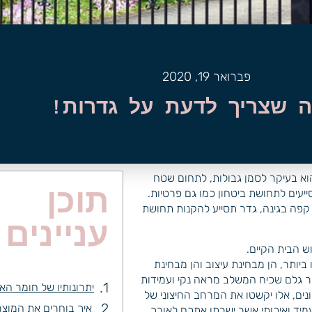
פברואר 19, 2020
 שצריך לדעת על גדרות!
הוא בעיקר לסמן גבולות, לתחום שטח
תוכן
יעים לתחושת ביטחון כמו גם פרטיות.
ס קפה בגינה, גדר תסייע להקנות תחושת
עניינים
ש הבית הקיים.
יותר, הן מבחינת עיצוב והן מבחינת
מר גלם שכיח המשלב מראה נקי ועמידות
יתרונותיו של חומר האל
שונים, אלו יקשטו את המרחב החיצוני של
איך בוחרים את המוצר
יד ואיכותי אשר ישרתו אתכם לאורך