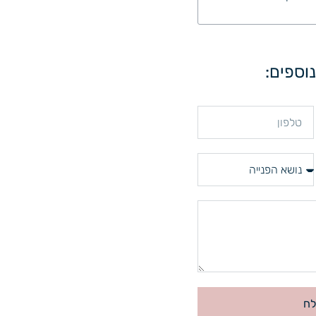
וספים:
ח